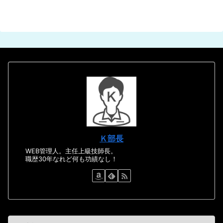
Ｋ部長
WEB管理人。主任上級技師長。
職歴30年なれど何も功績なし！